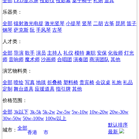
全部
LED显示屏
投影仪
投影幕
桌子椅子
礼炮
道具
乐器类：
全部
镭射激光电提
激光竖琴
小提琴
竖琴
二胡
古筝
琵琶
笛子
钢琴
萨克斯
阮
手风琴
古琴
人才类：
全部
导演
歌手
演员
主持人
礼仪
模特
兼职
安保
化妆师
灯光
师
音响师
魔术师
沙画师
合唱团
演奏团
商演团队
其他
演艺物料类：
全部
喷绘
写真
地毯
折叠椅
塑料椅
贵宾椅
会议桌
礼炮
礼品
定制
舞台道具
应援道具
指引牌
其他
价格范围：
全部
3k以下
3k-5k
5k-2w
2w-5w
5w-10w
10w-20w
20w-30w
30w-50w
50w-100w
100w以上
默认排序
全部
城市：
最新
香港
市