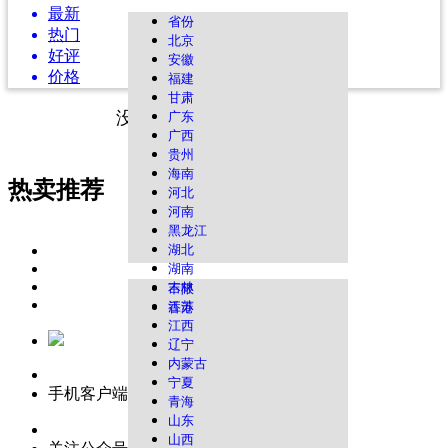
最新
省份
热门
北京
好评
安徽
价格
福建
甘肃
没有找到您想要的资源哦！
广东
广西
贵州
海南
热卖推荐
河北
河南
黑龙江
湖北
湖南
吉林
不限
江苏
香港
江西
辽宁
内蒙古
宁夏
手机客户端
青海
山东
山西