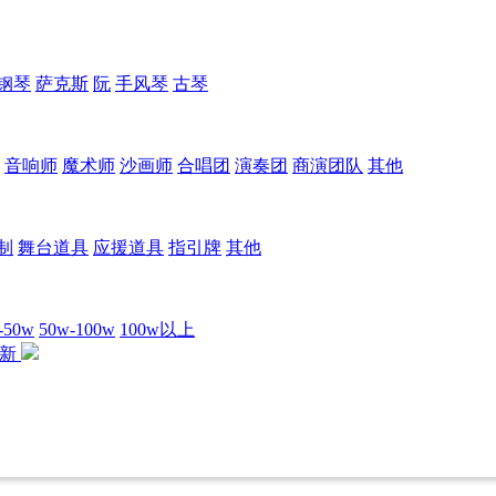
钢琴
萨克斯
阮
手风琴
古琴
音响师
魔术师
沙画师
合唱团
演奏团
商演团队
其他
制
舞台道具
应援道具
指引牌
其他
-50w
50w-100w
100w以上
最新