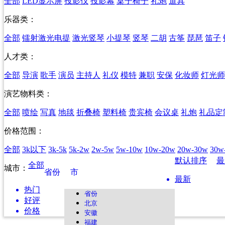
全部
LED显示屏
投影仪
投影幕
桌子椅子
礼炮
道具
乐器类：
全部
镭射激光电提
激光竖琴
小提琴
竖琴
二胡
古筝
琵琶
笛子
人才类：
全部
导演
歌手
演员
主持人
礼仪
模特
兼职
安保
化妆师
灯光师
演艺物料类：
全部
喷绘
写真
地毯
折叠椅
塑料椅
贵宾椅
会议桌
礼炮
礼品定
价格范围：
全部
3k以下
3k-5k
5k-2w
2w-5w
5w-10w
10w-20w
20w-30w
30w
默认排序
全部
城市：
省份
市
最新
热门
省份
好评
北京
价格
安徽
福建