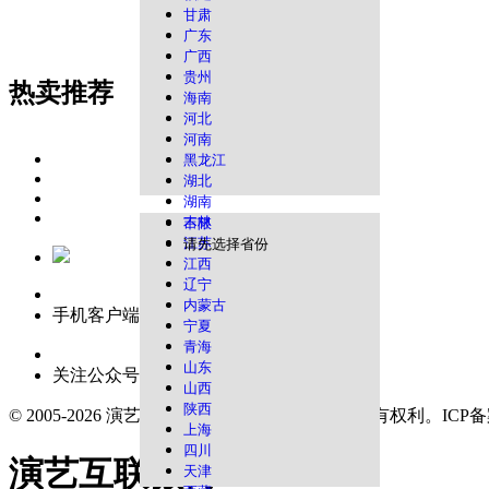
甘肃
广东
广西
贵州
热卖推荐
海南
河北
河南
黑龙江
湖北
湖南
吉林
不限
江苏
请先选择省份
江西
辽宁
内蒙古
手机客户端
宁夏
青海
山东
关注公众号
山西
陕西
© 2005-2026 演艺互联平台 版权所有，并保留所有权利。
ICP
上海
四川
演艺互联微博
天津