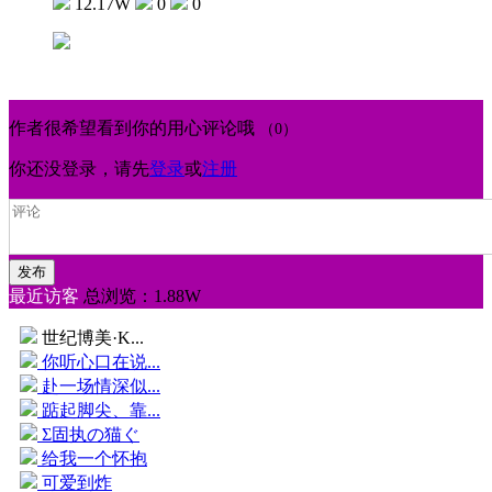
12.17W
0
0
作者很希望看到你的用心评论哦
（0）
你还没登录，请先
登录
或
注册
最近访客
总浏览：1.88W
世纪博美·K...
你听心口在说...
赴一场情深似...
踮起脚尖、靠...
Σ固执の猫ぐ
给我一个怀抱
可爱到炸