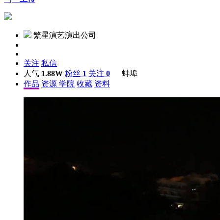
繁星演艺演出公司
关注
私信
人气
1.88W
粉丝
1
关注
0
蚌埠
作品
资源
学院
收藏
资料