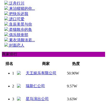
泛舟行川
来治猩猩的你...
把快乐还我
进口可爱
良辰美景与你
牵猫散步的鱼
俱乐脱丧部
素衣清颜淡若...
封面恋人
商家排行
排名
商家
热度
天王娱乐有限公司
1
50.90W
瑞新仁公司
2
9.57W
星马演出公司
3
3.63W