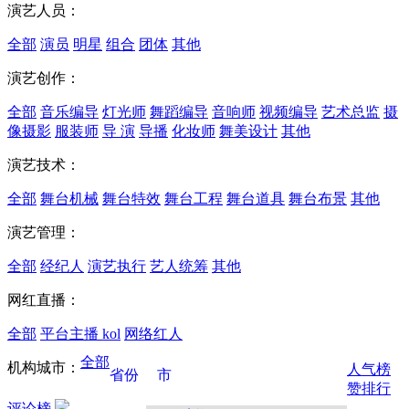
演艺人员：
全部
演员
明星
组合
团体
其他
演艺创作：
全部
音乐编导
灯光师
舞蹈编导
音响师
视频编导
艺术总监
摄
像摄影
服装师
导 演
导播
化妆师
舞美设计
其他
演艺技术：
全部
舞台机械
舞台特效
舞台工程
舞台道具
舞台布景
其他
演艺管理：
全部
经纪人
演艺执行
艺人统筹
其他
网红直播：
全部
平台主播
kol
网络红人
全部
机构城市：
人气榜
省份
市
赞排行
评论榜