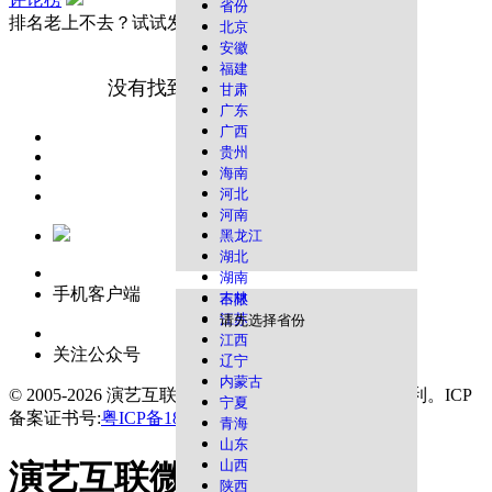
省份
排名老上不去？试试发布作品看看
上传作品
北京
安徽
福建
没有找到您想要的演艺人才哦！
甘肃
广东
广西
贵州
海南
河北
河南
黑龙江
湖北
湖南
手机客户端
吉林
不限
江苏
请先选择省份
江西
关注公众号
辽宁
内蒙古
© 2005-2026 演艺互联平台 版权所有，并保留所有权利。
ICP
宁夏
备案证书号:
粤ICP备18130881号
青海
山东
山西
演艺互联微博
陕西