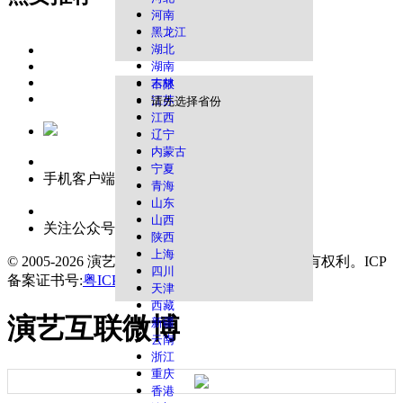
河南
黑龙江
湖北
湖南
吉林
不限
江苏
请先选择省份
江西
辽宁
内蒙古
宁夏
手机客户端
青海
山东
山西
关注公众号
陕西
上海
© 2005-2026 演艺互联平台 版权所有，并保留所有权利。
ICP
四川
备案证书号:
粤ICP备18130881号
天津
西藏
演艺互联微博
新疆
云南
浙江
重庆
香港