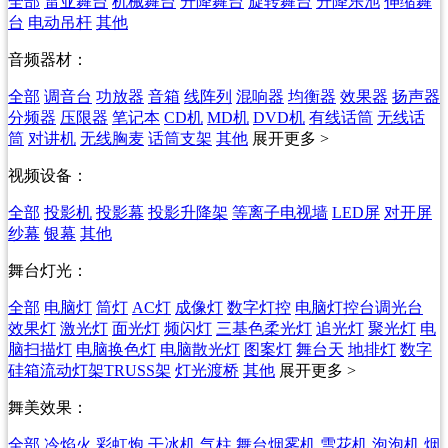
全部
雷亚舞台
机械舞台
升降舞台
旋转舞台
升降乐池
伸缩舞
台
电动吊杆
其他
音频器材：
全部
调音台
功放器
音箱
线阵列
混响器
均衡器
效果器
扬声器
分频器
压限器
笔记本
CD机
MD机
DVD机
有线话筒
无线话
筒
对讲机
无线胸麦
话筒支架
其他
展开更多 >
视频设备：
全部
投影机
投影幕
投影升降架
等离子电视墙
LED屏
对开屏
纱幕
银幕
其他
舞台灯光：
全部
电脑灯
筒灯
AC灯
成像灯
数字灯控
电脑灯控台调光台
效果灯
激光灯
面光灯
频闪灯
三基色柔光灯
追光灯
聚光灯
电
脑扫描灯
电脑换色灯
电脑散光灯
图案灯
舞台天
地排灯
数字
硅箱流动灯架TRUSS架
灯光渡桥
其他
展开更多 >
舞美效果：
全部
冷焰火
彩虹炮
干冰机
气柱
舞台烟雾机
雪花机
泡泡机
烟