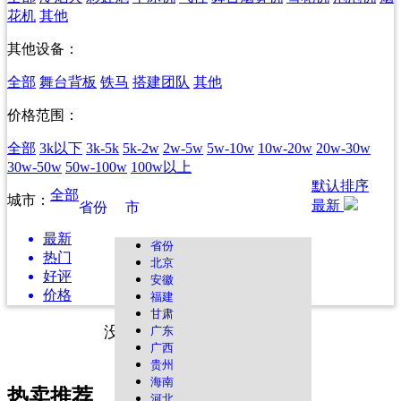
花机
其他
其他设备：
全部
舞台背板
铁马
搭建团队
其他
价格范围：
全部
3k以下
3k-5k
5k-2w
2w-5w
5w-10w
10w-20w
20w-30w
30w-50w
50w-100w
100w以上
默认排序
全部
城市：
最新
省份
市
最新
省份
热门
北京
好评
安徽
价格
福建
甘肃
没有找到您想要的资源哦！
广东
广西
贵州
海南
热卖推荐
河北