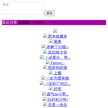
最近访客
总浏览：4.10W
那本收藏夹
果果
老树丅の猫♂
逗比味少女
〃还爱尒、带...
Farewe...
我是你的谁
上瘾
一起为爱奔跑
ヽ従此丆问江...
封笔
霸气de小男...
白衬衫少年i
共度ッ余生