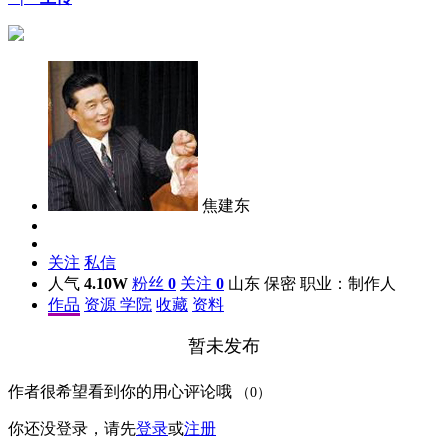
焦建东
关注
私信
人气
4.10W
粉丝
0
关注
0
山东
保密
职业：制作人
作品
资源
学院
收藏
资料
暂未发布
作者很希望看到你的用心评论哦
（0）
你还没登录，请先
登录
或
注册